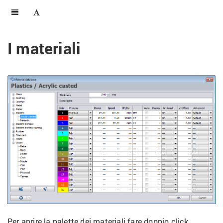
I materiali
Per aprire la palette dei materiali fare doppio click